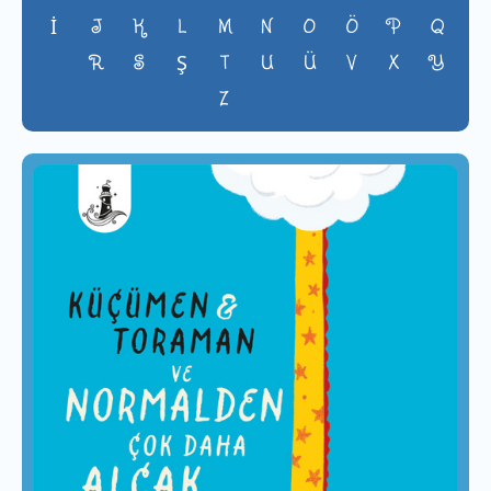
J
K
L
M
N
O
Ö
P
Q
İ
R
S
T
U
Ü
V
X
Y
Ş
Z