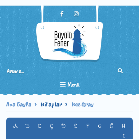
Menü
Ana Sayfa
Kitaplar
Kes Gray
A
B
C
Ç
D
E
F
G
H
Ğ
I