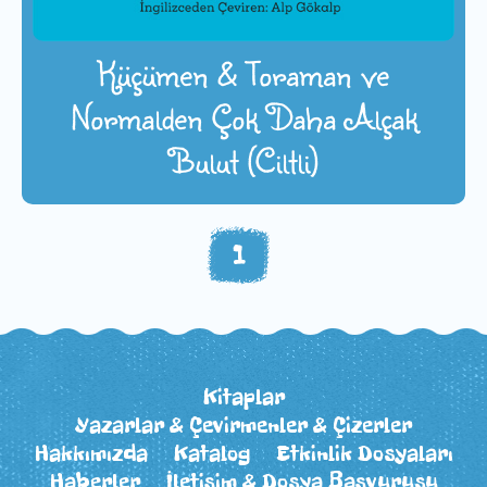
Küçümen & Toraman ve
Normalden Çok Daha Alçak
Bulut (Ciltli)
1
Kitaplar
Yazarlar & Çevirmenler & Çizerler
Hakkımızda
Katalog
Etkinlik Dosyaları
Haberler
İletişim & Dosya Başvurusu