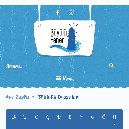
Menü
Ana Sayfa
Etkinlik Dosyaları
A
B
C
Ç
D
E
F
G
H
Ğ
I