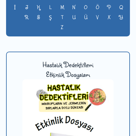
J
K
L
M
N
O
Ö
P
Q
İ
R
S
T
U
Ü
V
X
Y
Ş
Z
Hastalık Dedektifleri
Etkinlik Dosyaları