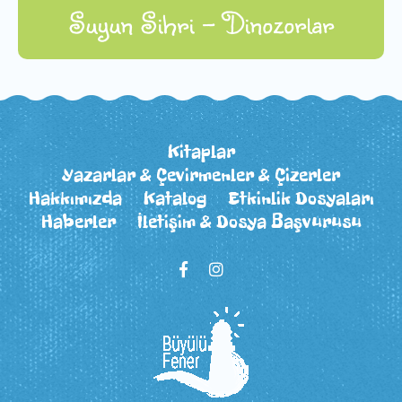
Suyun Sihri - Dinozorlar
Kitaplar
Yazarlar & Çevirmenler & Çizerler
Hakkımızda
Katalog
Etkinlik Dosyaları
Haberler
İletişim & Dosya Başvurusu