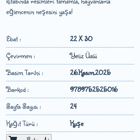
kitabında resimleri tamamla, hayvanlarla
eğlencenin neşesini yaşa!
Ebat :
22 X 30
Çevirmen :
Yeliz Üslü
Basim Tarihi :
26.Kasım.2025
Barkod :
9789752525016
Sayfa Sayısı :
24
Kağıt Türü :
Kuşe
Satın Al