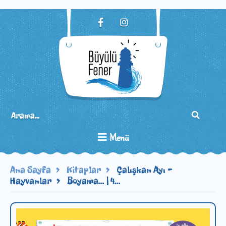
Menü
Ana Sayfa
Kitaplar
Çalışkan Ayı -
Hayvanlar
Boyama... | 4...