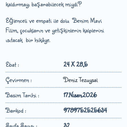
kaldırmayı başarabilecek miydi?
Eğlenceli ve empati ile dolu Benim Mavi
Filim, çocukların ve yetişkinlerin kalplerini
ısıtacak bir hikâye.
Ebat :
24 X 28,5
Çevirmen :
Deniz Tezuysal
Basim Tarihi :
17.Nisan.2026
Barkod :
9789752525634
Sayfa Sayısı :
32