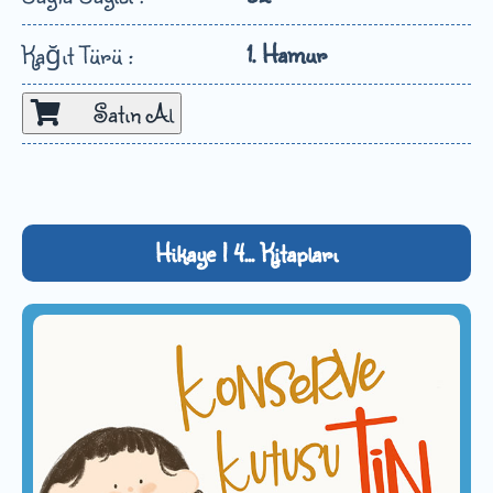
1. Hamur
Kağıt Türü :
Satın Al
Hikaye | 4... Kitapları