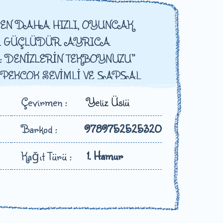
EN DAHA HIZLI, OYUNCAK
A GÜÇLÜDÜR. AYRICA
: DENİZLERİN TEKBOYNUZU”
İ PEKÇOK SEVİMLİ VE ŞAPŞAL
DIR.
Çevirmen :
Yeliz Üslü
bağa ve kara kurbağasından beri
Barkod :
9789752525320
1. Hamur
Kağıt Türü :
oksatan Yaratıcısı. DAV PILKEY