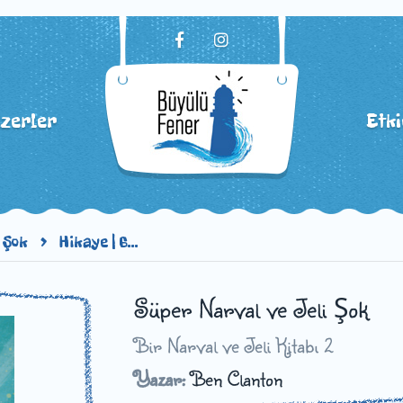
izerler
Etki
i Şok
Hikaye | 6...
Süper Narval ve Jeli Şok
Bir Narval ve Jeli Kitabı 2
Yazar:
Ben Clanton