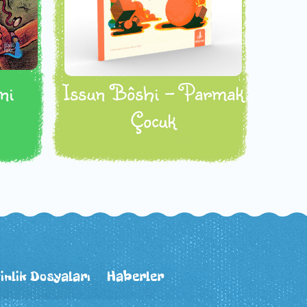
ni
Issun Bôshi - Parmak
Çocuk
inlik Dosyaları
Haberler