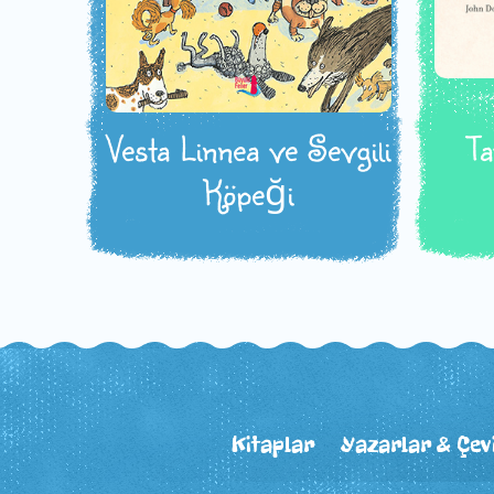
Vesta Linnea ve Sevgili
Ta
Köpeği
Kitaplar
Yazarlar & Çev