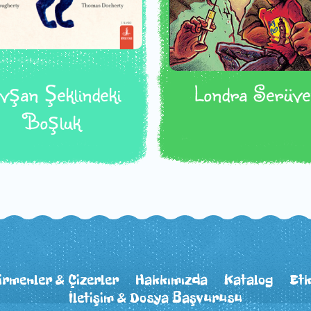
vşan Şeklindeki
Londra Serüve
Boşluk
irmenler & Çizerler
Hakkımızda
Katalog
Etk
İletişim & Dosya Başvurusu