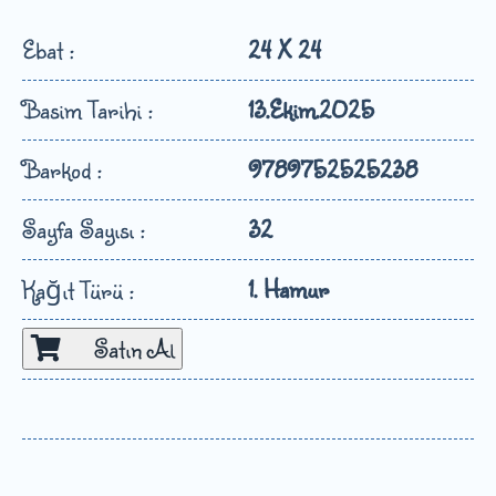
Ebat :
24 X 24
Basim Tarihi :
13.Ekim.2025
Barkod :
9789752525238
Sayfa Sayısı :
32
1. Hamur
Kağıt Türü :
Satın Al