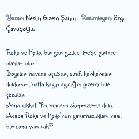
Yazar:
Neslin Gizem Şahin
Resimleyen:
Ezgi
Çavuşoğlu
Roka ve Koko, bir gün gizlice kreşe girince
olanlar olur!
Boyalar havada uçuşur, sınıfı kahkahalar
doldurur, hatta kayıp ayıcığın gizemi bile
çözülür.
Ama dikkat! Bu macera sürprizlerle dolu…
Acaba Roka ve Koko’nun yaramazlıkları nasıl
bir sona varacak?