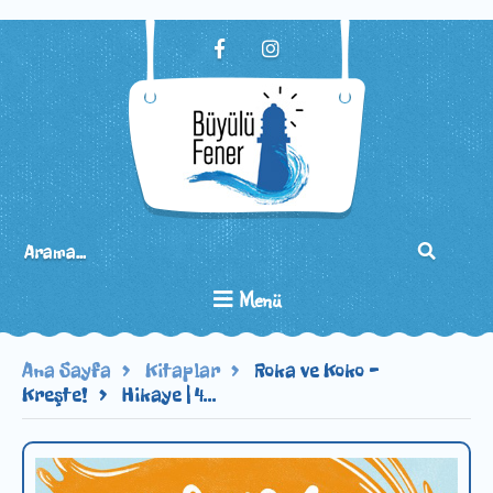
Menü
Ana Sayfa
Kitaplar
Roka ve Koko -
Kreşte!
Hikaye | 4...