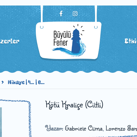
izerler
Etki
Hikaye | 4... | 6...
Kötü Kraliçe (Ciltli)
Yazar:
Gabriele Clima
,
Lorenzo San