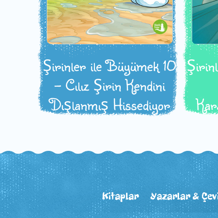
Şirinler ile Büyümek 10
Şirin
- Cılız Şirin Kendini
Dışlanmış Hissediyor
Kar
Kitaplar
Yazarlar & Çev