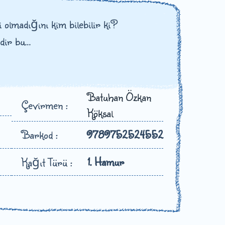
li olmadığını kim bilebilir ki?
idir bu…
Batuhan Özkan
Çevirmen :
Köksal
Barkod :
9789752524552
1. Hamur
Kağıt Türü :