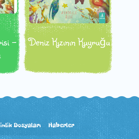
isi -
Deniz Kızının Kuyruğu
m
inlik Dosyaları
Haberler