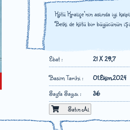
Kötü Kraliçe’nin aslında iyi kalp
Belki de kötü bir büyücünün iş
Ebat :
21 X 29,7
Basim Tarihi :
01.Ekim.2024
Sayfa Sayısı :
36
Satın Al