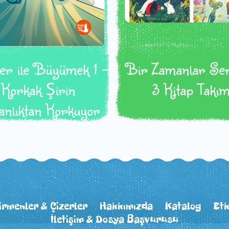
ler ile Büyümek 1 -
Bir Zamanlar Ser
Korkak Şirin
3 Kitap Takı
anlıktan Korkuyor
irmenler & Çizerler
Hakkımızda
Katalog
Etk
İletişim & Dosya Başvurusu