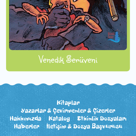
Venedik Serüveni
Kitaplar
Yazarlar & Çevirmenler & Çizerler
Hakkımızda
Katalog
Etkinlik Dosyaları
Haberler
İletişim & Dosya Başvurusu