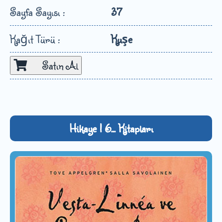
Sayfa Sayısı :
37
Kağıt Türü :
Kuşe
Satın Al
Hikaye | 6... Kitapları