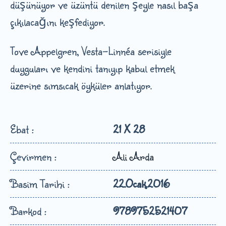
düşünüyor ve üzüntü denilen şeyle nasıl başa
çıkılacağını keşfediyor.
Tove Appelgren, Vesta-Linnéa serisiyle
duyguları ve kendini tanıyıp kabul etmek
üzerine sımsıcak öyküler anlatıyor.
Ebat :
21 X 28
Çevirmen :
Ali Arda
Basim Tarihi :
22.Ocak.2016
Barkod :
9789752521407